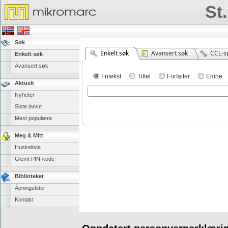
St
Søk
Enkelt søk
Avansert søk
CCL-s
Enkelt søk
Avansert søk
Fritekst
Tittel
Forfatter
Emne
Aktuelt
Nyheter
Siste inn/ut
Mest populære
Meg & Mitt
Huskeliste
Glemt PIN-kode
Biblioteket
Åpningstider
Kontakt