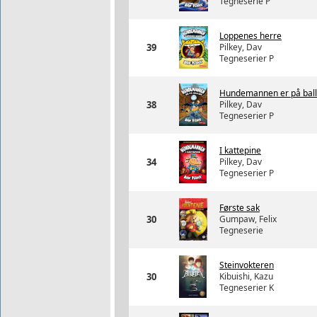
Tegneserie P
Loppenes herre
39
Pilkey, Dav
Tegneserier P
Hundemannen er på bal
38
Pilkey, Dav
Tegneserier P
I kattepine
34
Pilkey, Dav
Tegneserier P
Første sak
30
Gumpaw, Felix
Tegneserie
Steinvokteren
30
Kibuishi, Kazu
Tegneserier K