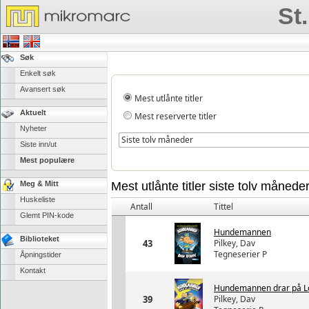
St
Søk
Enkelt søk
Avansert søk
Mest utlånte titler
Aktuelt
Mest reserverte titler
Nyheter
Siste tolv måneder
Siste inn/ut
Mest populære
Meg & Mitt
Mest utlånte titler siste tolv månede
Huskeliste
Antall
Tittel
Glemt PIN-kode
Hundemannen
Biblioteket
43
Pilkey, Dav
Tegneserier P
Åpningstider
Kontakt
Hundemannen drar på L
39
Pilkey, Dav