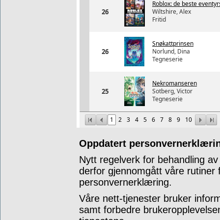
Roblox: de beste eventyr
26
Wiltshire, Alex
Fritid
Snøkattprinsen
26
Norlund, Dina
Tegneserie
Nekromanseren
25
Sotberg, Victor
Tegneserie
1
2
3
4
5
6
7
8
9
10
Oppdatert personvernerklærin
Nytt regelverk for behandling av
derfor gjennomgått våre rutiner
personvernerklæring.
Våre nett-tjenester bruker infor
samt forbedre brukeropplevelsen